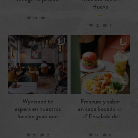
...
Huevo
...
10
1
12
2
wynwoodcafebcn
wynwoodcafebcn
Oct. 18
Oct. 14
Wynwood te
Frescura y sabor
espera en nuestros
en cada bocado 🥗
locales ¡para que
🍤Ensalada de
...
...
15
2
12
0