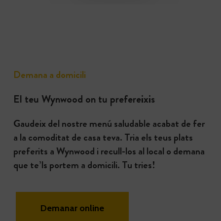
Demana a domicili
El teu Wynwood on tu prefereixis
Gaudeix del nostre menú saludable acabat de fer
a la comoditat de casa teva. Tria els teus plats
preferits a Wynwood i recull-los al local o demana
que te’ls portem a domicili. Tu tries!
Demanar online