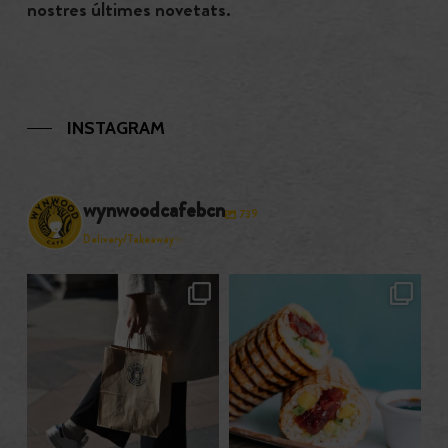
nostres últimes novetats.
INSTAGRAM
wynwoodcafebcn
739
Delivery/Takeaway✨
wynwoodcafebcn
wynwoodcafebcn
Oct. 30
Oct. 28