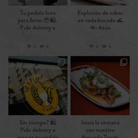
Tu pedido listo
Explosión de sabor
para llevar 😎🛍️.
en cada bocado 🌊
Pide delivery o
🥑: Atún
...
...
7
0
11
0
wynwoodcafebcn
wynwoodcafebcn
Oct. 24
Oct. 22
Sin tiempo? 🛍️
Inicia la semana
Pide delivery o
con nuestro
recoge tu pedido
Avocado Toast: