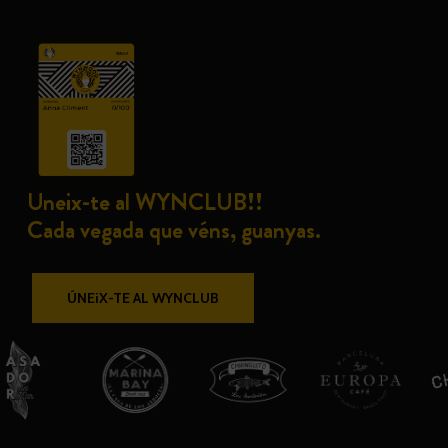
Uneix-te al WYNCLUB!!
Cada vegada que véns, guanyas.
ÚNEiX-TE AL WYNCLUB