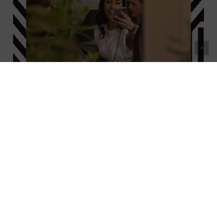
Healthy
food
restaurant