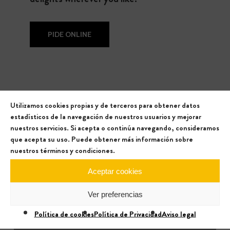
PIDE ONLINE
Utilizamos cookies propias y de terceros para obtener datos
Get
in
touch
estadísticos de la navegación de nuestros usuarios y mejorar
nuestros servicios. Si acepta o continúa navegando, consideramos
Don’t hesitate to contact us with any questions
que acepta su uso. Puede obtener más información sobre
nuestros términos y condiciones.
or comments you may have. We’ll be happy to
help you.
Aceptar cookies
Nombre
Ver preferencias
Política de cookies
Política de Privacidad
Aviso legal