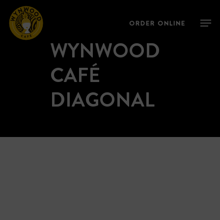
Skip
Menu
Men
to
ORDER ONLINE
main
WYNWOOD
content
CAFÉ
DIAGONAL